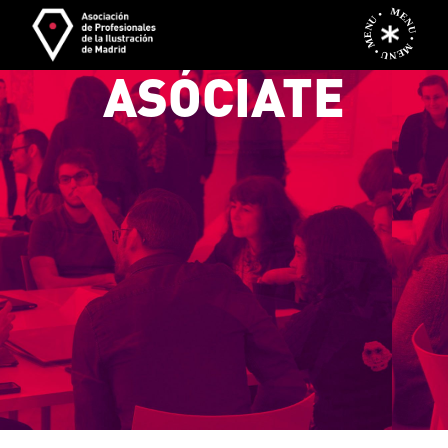
MENU • MENU • MENU •
ASÓCIATE
S
é
p
a
r
t
e
d
e
A
P
I
M
_