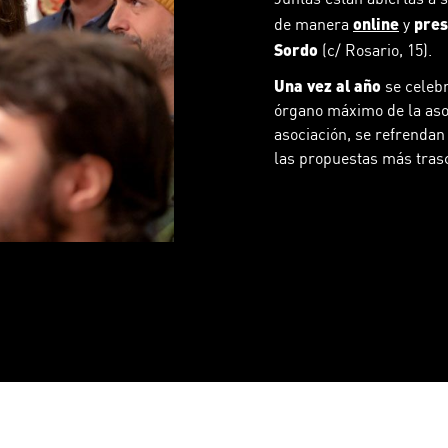
online
pres
de manera
y
Sordo
(c/ Rosario, 15).
Una vez al año
se celeb
órgano máximo de la asoc
asociación, se refrendan
las propuestas más trasc