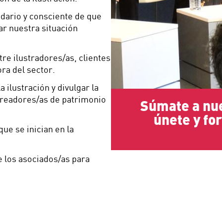
idario y consciente de que
r nuestra situación
re ilustradores/as, clientes
ra del sector.
a ilustración y divulgar la
creadores/as de patrimonio
Súmate a nue
únete y fo
que se inician en la
 los asociados/as para