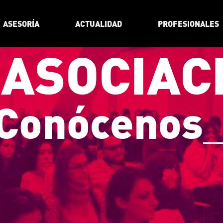
ASESORÍA
ACTUALIDAD
PROFESIONALES
 ASOCIAC
C
o
n
ó
c
e
n
o
s