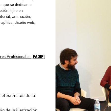
s que se dedican o
ción fija o en
torial, animación,
graphics, diseño web,
FADIP
res Profesionales (
)
rofesionales de la
ón de la ilustración.