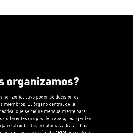
s organizamos?
n horizontal cuyo poder de decisión es
sus miembros. El órgano central de la
irectiva, que se reúne mensualmente para
los diferentes grupos de trabajo, recoger las
rjan o afrontar los problemas a tratar. Las
socios/as y no socios/as de APIM. Se realizan