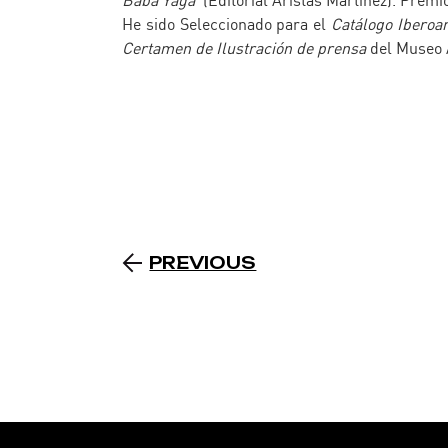
Baba Yagá
(Editorial Aristas Martínez). Premi
He sido Seleccionado para el
Catálogo Iberoa
Certamen de Ilustración de prensa
del Museo 
PREVIOUS