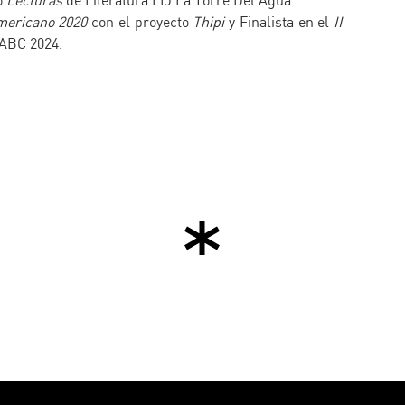
o
Lecturas
de Literatura LIJ La Torre Del Agua.
mericano 2020
con el proyecto
Thipi
y Finalista en el
II
ABC 2024.