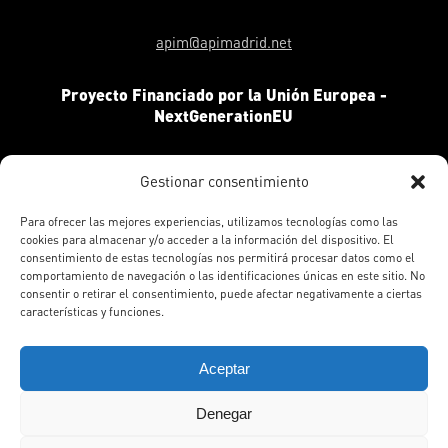
apim@apimadrid.net
Proyecto Financiado por la Unión Europea -
NextGenerationEU
Gestionar consentimiento
Para ofrecer las mejores experiencias, utilizamos tecnologías como las
cookies para almacenar y/o acceder a la información del dispositivo. El
consentimiento de estas tecnologías nos permitirá procesar datos como el
comportamiento de navegación o las identificaciones únicas en este sitio. No
consentir o retirar el consentimiento, puede afectar negativamente a ciertas
características y funciones.
Aceptar
APIM © Todos los derechos reservados © 2026 | Todas las
ilustraciones © de sus respectivos autores. Diseño
Denegar
Agencia Mamá Pato
.