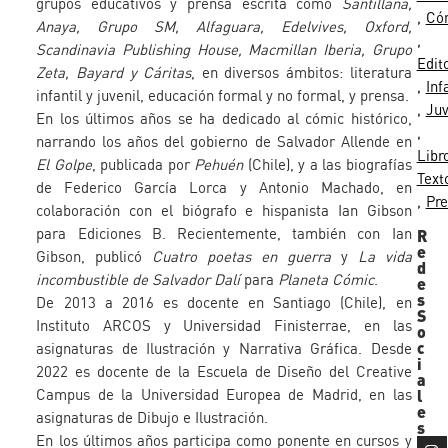
grupos educativos y prensa escrita como
Santillana,
Có
Anaya, Grupo SM, Alfaguara, Edelvives, Oxford,
Scandinavia Publishing House, Macmillan Iberia, Grupo
Edito
Zeta, Bayard y Cáritas
, en diversos ámbitos: literatura
Inf
infantil y juvenil, educación formal y no formal, y prensa.
Juv
En los últimos años se ha dedicado al cómic histórico,
narrando los años del gobierno de Salvador Allende en
Libr
El Golpe
, publicada por
Pehuén
(Chile), y a las biografías
Text
de Federico García Lorca y Antonio Machado, en
Pr
colaboración con el biógrafo e hispanista Ian Gibson
R
para Ediciones B. Recientemente, también con Ian
e
Gibson, publicó
Cuatro poetas en guerra
y
La vida
d
incombustible de Salvador Dalí
para
Planeta Cómic
.
e
s
De 2013 a 2016 es docente en Santiago (Chile), en
S
Instituto ARCOS y Universidad Finisterrae, en las
o
c
asignaturas de Ilustración y Narrativa Gráfica. Desde
i
2022 es docente de la Escuela de Diseño del Creative
a
l
Campus de la Universidad Europea de Madrid, en las
e
asignaturas de Dibujo e Ilustración.
s
En los últimos años participa como ponente en cursos y