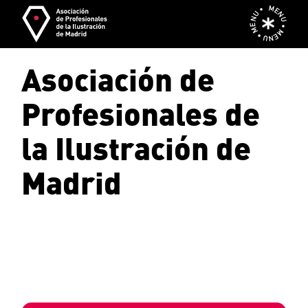
Skip
MENU • MENU • MENU •
to
the
content
Asociación de
Profesionales de
la Ilustración de
Madrid