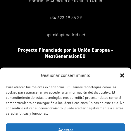
Horario de Atención de 09:00 a 14:00h
+34 623 19 35 39
apim@apimadrid.net
Proyecto Financiado por la Unión Europea -
NextGenerationEU
Gestionar consentimiento
Para ofrecer las mejores experiencias, utilizamos tecnologías como las
cookies para almacenar y/o acceder a la información del dispositivo. El
consentimiento de estas tecnologías nos permitirá procesar datos como el
comportamiento de navegación o las identificaciones únicas en este sitio. No
consentir o retirar el consentimiento, puede afectar negativamente a ciertas
características y funciones.
Aceptar