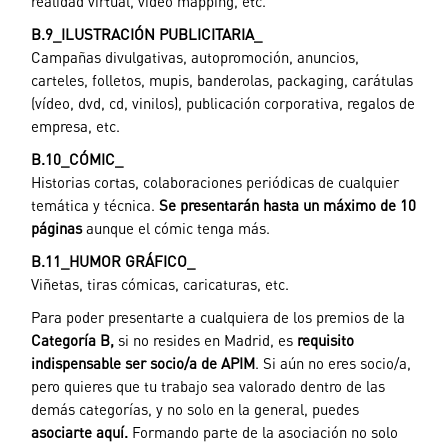
realidad virtual, video mapping, etc.
B.9_ILUSTRACIÓN PUBLICITARIA
_
Campañas divulgativas, autopromoción, anuncios,
carteles, folletos, mupis, banderolas,
packaging
, carátulas
(vídeo, dvd, cd, vinilos), publicación corporativa, regalos de
empresa, etc.
B.10_CÓMIC
_
Historias cortas, colaboraciones periódicas de cualquier
temática y técnica.
Se presentarán hasta un máximo de 10
páginas
aunque el cómic tenga más.
B.11_HUMOR GRÁFICO
_
Viñetas, tiras cómicas, caricaturas, etc.
Para poder presentarte a cualquiera de los premios de la
Categoría B,
si no resides en Madrid, es
requisito
indispensable ser socio/a de APIM
. Si aún no eres socio/a,
pero quieres que tu trabajo sea valorado dentro de las
demás categorías, y no solo en la general, puedes
asociarte aquí.
Formando parte de la asociación no solo