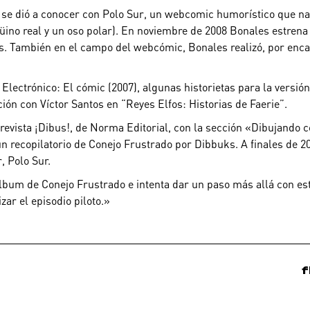
 se dió a conocer con Polo Sur, un webcomic humorístico que nar
ngüino real y un oso polar). En noviembre de 2008 Bonales estre
s
. También en el campo del webcómic, Bonales realizó, por enca
lectrónico: El cómic (2007), algunas historietas para la versión
ón con Víctor Santos en “Reyes Elfos: Historias de Faerie”.
revista ¡Dibus!, de Norma Editorial, con la sección «Dibujando c
 recopilatorio de Conejo Frustrado por Dibbuks. A finales de 20
, Polo Sur.
lbum de Conejo Frustrado e intenta dar un paso más allá con est
ar el episodio piloto.»
f