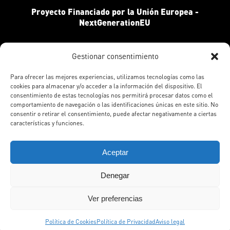
Proyecto Financiado por la Unión Europea -
NextGenerationEU
Gestionar consentimiento
Para ofrecer las mejores experiencias, utilizamos tecnologías como las
cookies para almacenar y/o acceder a la información del dispositivo. El
consentimiento de estas tecnologías nos permitirá procesar datos como el
comportamiento de navegación o las identificaciones únicas en este sitio. No
consentir o retirar el consentimiento, puede afectar negativamente a ciertas
características y funciones.
Aceptar
APIM © Todos los derechos reservados © 2026 | Todas las
ilustraciones © de sus respectivos autores. Diseño
Denegar
Agencia Mamá Pato
.
Aviso Legal
Política de Privacidad
Política de Cookies
Ver preferencias
Política de Cookies
Política de Privacidad
Aviso legal