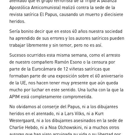
atentado que el grupo terrorista de la Triple A (Alianza
Apostólica Anticomunista) realizó contra la sede de la
revista satírica El Papus, causando un muerto y diecisiete
heridos.
Sería bonito decir que en estos 40 años nuestra sociedad
ha aprendido de sus errores y los autores satíricos pueden
trabajar libremente y sin temor, pero no es así.
Sucesos ocurridos esta misma semana, como el arresto
de nuestro compañero Ramón Esono o la censura por
parte de la Eurocámara de 12 viñetas satíricas que
formaban parte de una exposición sobre el 60 aniversario
de la UE, nos hacen tener muy presente que aún queda
mucho por luchar en este sentido. Una lucha con la que la
APIM está completamente comprometida.
No olvidamos al conserje del Papus, ni a los dibujantes
heridos en el atentado, ni a Lars Vilks, ni a Kurt
Westergaard, ni a los dibujantes asesinados en la sede de
Charlie Hebdo, ni a Noa Olchowskini, ni a muchos otros
autores que han visto arruinada su vida o su libertad por