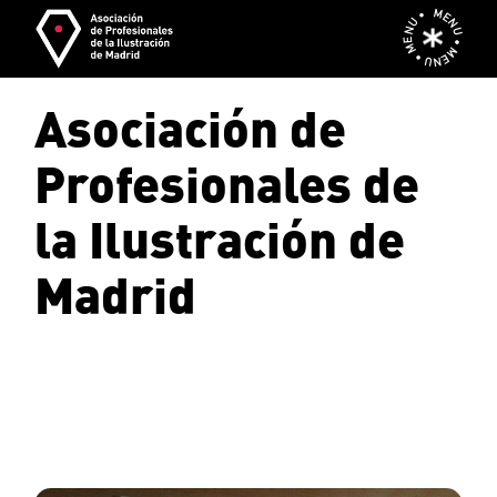
Skip
MENU • MENU • MENU •
to
the
content
Asociación de
Profesionales de
la Ilustración de
Madrid