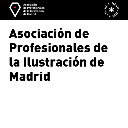
Skip
MENU • MENU • MENU •
to
the
content
Asociación de
Profesionales de
la Ilustración de
Madrid