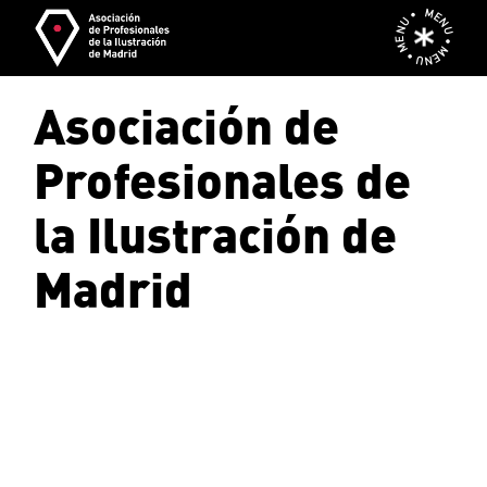
Skip
MENU • MENU • MENU •
to
the
content
Asociación de
Profesionales de
la Ilustración de
Madrid