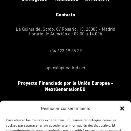
Contacto
La Quinta del Sordo, C/ Rosario, 15. 28005 - Madrid
Horario de Atención de 09:00 a 14:00h
+34 623 19 35 39
apim@apimadrid.net
Proyecto Financiado por la Unión Europea -
NextGenerationEU
Gestionar consentimiento
Para ofrecer las mejores experiencias, utilizamos tecnologías como las
cookies para almacenar y/o acceder a la información del dispositivo. El
consentimiento de estas tecnologías nos permitirá procesar datos como el