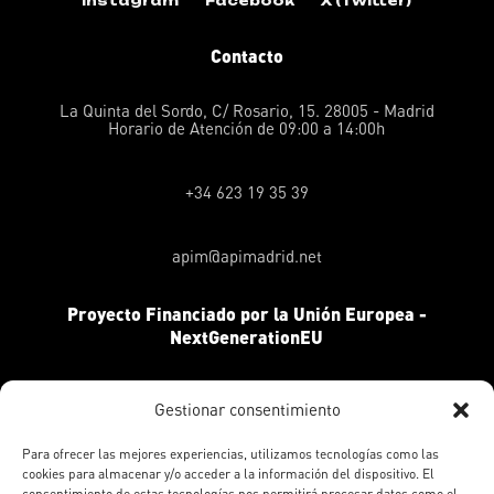
Instagram
Facebook
X (Twitter)
Contacto
La Quinta del Sordo, C/ Rosario, 15. 28005 - Madrid
Horario de Atención de 09:00 a 14:00h
+34 623 19 35 39
apim@apimadrid.net
Proyecto Financiado por la Unión Europea -
NextGenerationEU
Gestionar consentimiento
Para ofrecer las mejores experiencias, utilizamos tecnologías como las
cookies para almacenar y/o acceder a la información del dispositivo. El
consentimiento de estas tecnologías nos permitirá procesar datos como el