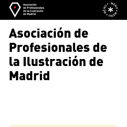
Skip
MENU • MENU • MENU •
to
the
content
Asociación de
Profesionales de
la Ilustración de
Madrid