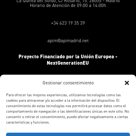
La Quinta del Sordo, C/ Rosario, 15. 28005 - Madrid
Horario de Atención de 09:00 a 14:00h
+34 623 19 35 39
apim@apimadrid.net
Proyecto Financiado por la Unión Europea -
NextGenerationEU
Gestionar consentimiento
Para ofrecer las mejores experiencias, utilizamos tecnologías como las
cookies para almacenar y/o acceder a la información del dispositivo. El
consentimiento de estas tecnologías nos permitirá procesar datos como el
comportamiento de navegación o las identificaciones únicas en este sitio. No
consentir o retirar el consentimiento, puede afectar negativamente a ciertas
características y funciones.