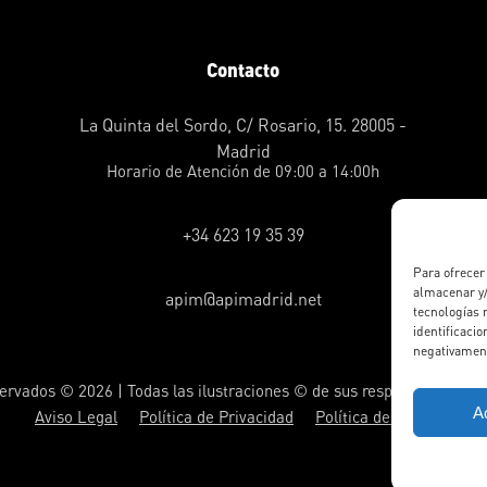
Contacto
La Quinta del Sordo, C/ Rosario, 15. 28005 -
Madrid
Horario de Atención de 09:00 a 14:00h
+34 623 19 35 39
Para ofrecer
almacenar y/
apim@apimadrid.net
tecnologías 
identificacio
negativament
ervados © 2026 | Todas las ilustraciones © de sus respectivos auto
A
Aviso Legal
Política de Privacidad
Política de Cookies