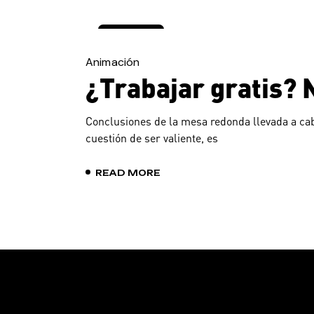
31 de
enero
de
Animación
2020
¿Trabajar gratis? N
Conclusiones de la mesa redonda llevada a cab
cuestión de ser valiente, es
READ MORE