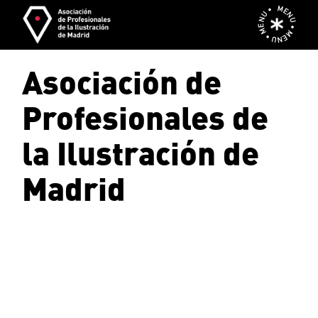
Skip
MENU • MENU • MENU •
to
the
content
Asociación de
Profesionales de
la Ilustración de
Madrid