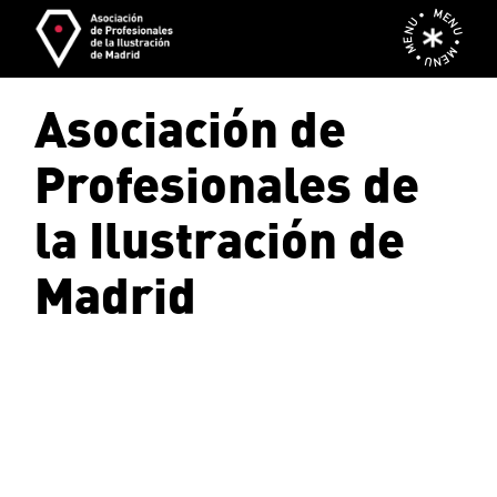
Skip
MENU • MENU • MENU •
to
the
content
Asociación de
Profesionales de
la Ilustración de
Madrid