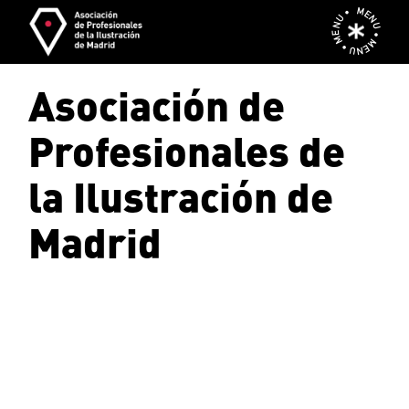
Skip
MENU • MENU • MENU •
to
the
content
Asociación de
Profesionales de
la Ilustración de
Madrid