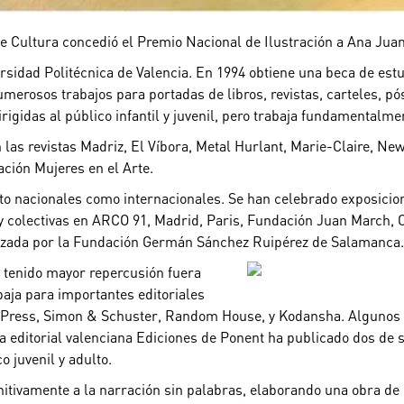
de Cultura concedió el Premio Nacional de Ilustración a Ana Juan 
rsidad Politécnica de Valencia. En 1994 obtiene una beca de est
 numerosos trabajos para portadas de libros, revistas, carteles, 
rigidas al público infantil y juvenil, pero trabaja fundamentalme
las revistas Madriz, El Víbora, Metal Hurlant, Marie-Claire, Ne
ación Mujeres en el Arte.
to nacionales como internacionales.
Se han celebrado exposicion
, y colectivas en ARCO 91, Madrid, Paris, Fundación Juan March,
anizada por la Fundación Germán Sánchez Ruipérez de Salamanca.
a tenido mayor repercusión fuera
ja para importantes editoriales
Press, Simon & Schuster, Random House, y Kodansha. Algunos de
a editorial valenciana Ediciones de Ponent ha publicado dos de 
o juvenil y adulto.
initivamente a la narración sin palabras, elaborando una obra de