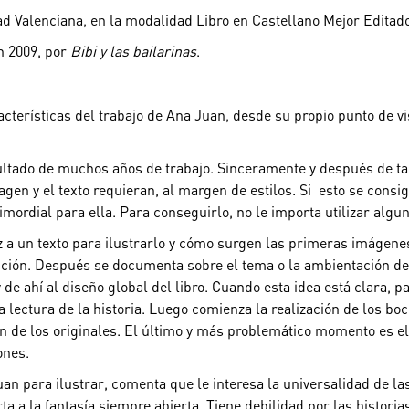
d Valenciana, en la modalidad Libro en Castellano Mejor Editad
n 2009, por
Bibi y las bailarinas
.
terísticas del trabajo de Ana Juan, desde su propio punto de vis
sultado de muchos años de trabajo. Sinceramente y después de tan
agen y el texto requieran, al margen de estilos. Si esto se con
imordial para ella. Para conseguirlo, no le importa utilizar alguna
 a un texto para ilustrarlo y cómo surgen las primeras imágene
nción. Después se documenta sobre el tema o la ambientación del
 de ahí al diseño global del libro. Cuando esta idea está clara, 
 lectura de la historia.
Luego comienza la realización de los boc
ción de los originales. El último y más problemático momento es 
ones.
 para ilustrar, comenta que le interesa la universalidad de las 
a a la fantasía siempre abierta. Tiene debilidad por las historia