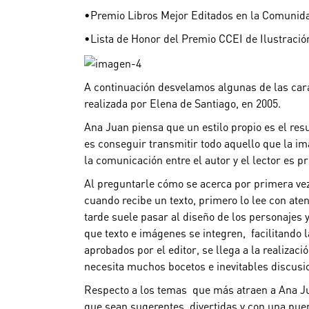
•Premio Libros Mejor Editados en la Comunida
•Lista de Honor del Premio CCEI de Ilustració
A continuación desvelamos algunas de las carac
realizada por Elena de Santiago, en 2005.
Ana Juan piensa que un estilo propio es el re
es conseguir transmitir todo aquello que la im
la comunicación entre el autor y el lector es pr
Al preguntarle cómo se acerca por primera vez
cuando recibe un texto, primero lo lee con ate
tarde suele pasar al diseño de los personajes y
que texto e imágenes se integren, facilitando la
aprobados por el editor, se llega a la realiza
necesita muchos bocetos e inevitables discusi
Respecto a los temas que más atraen a Ana Juan
que sean sugerentes, divertidas y con una puert