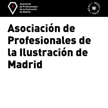
Skip
MENU • MENU • MENU •
to
the
content
Asociación de
Profesionales de
la Ilustración de
Madrid