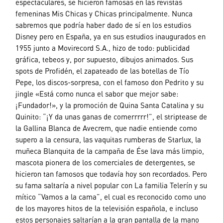
espectaculares, se hicieron famosas en las revistas
femeninas Mis Chicas y Chicas principalmente. Nunca
sabremos que podría haber dado de sí en los estudios
Disney pero en España, ya en sus estudios inaugurados en
1955 junto a Movirecord S.A., hizo de todo: publicidad
gráfica, tebeos y, por supuesto, dibujos animados. Sus
spots de Profidén, el zapateado de las botellas de Tío
Pepe, los discos-sorpresa, con el famoso don Pedrito y su
jingle «Está como nunca el sabor que mejor sabe:
¡Fundador!», y la promoción de Quina Santa Catalina y su
Quinito: “¡Y da unas ganas de comerrrrr!”, el striptease de
la Gallina Blanca de Avecrem, que nadie entiende como
supero a la censura, las vaquitas rumberas de Starlux, la
muñeca Blanquita de la campaña de Ése lava más limpio,
mascota pionera de los comerciales de detergentes, se
hicieron tan famosos que todavía hoy son recordados. Pero
su fama saltaría a nivel popular con La familia Telerín y su
mítico “Vamos a la cama”, el cual es reconocido como uno
de los mayores hitos de la televisión española, e incluso
estos personajes saltarían a la gran pantalla de la mano